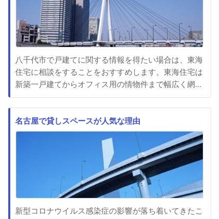
八千代市で戸建てに関する情報を得たい場合は、東海
住宅に相談をすることをおすすめします。東海住宅は
新築一戸建てからオフィス用の情物件まで幅広く網羅
しているので、物件に関する情報が豊富です。東海住
宅に住まいに関する相談をすると、全力でサポートし
てくれます。住宅を買う場合も相談できますし、売却
名古屋で貸しスペースが人気な理由
したい時も相談できます。相談するとお客さんに対し
て親身になってくれますし...
新型コロナウイルス感染症の影響が落ち着いてきたこ