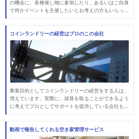
の機会に、各種催し物に参加したり、あるいはご自身
で何かイベントを主催したいとお考えの方もいらっし
ゃるのではないでしょうか。イベントと言っても、何
も何百人、何千人規模の大規模なものだけではなく、
十人程度の気の合う友人や仲間との集まりも楽しいも
コインランドリーの経営はプロのこの会社
のです。コロナ禍で大勢での集まりから遠のいていた
という方は、そのちょっと...
事業目的としてコインランドリーの経営をする人は、
増えています。実際に、採算を取ることができるよう
に考えてプロとしてサポートを提供している会社も存
在するくらいなので、きちんと継続的な利益を設けら
れるようになっています。この会社に相談すれば、プ
ロの観点からコインランドリーの経営を行っていくこ
動画で報告してくれる空き家管理サービス
とができますので安心して任せられます。従来まで、