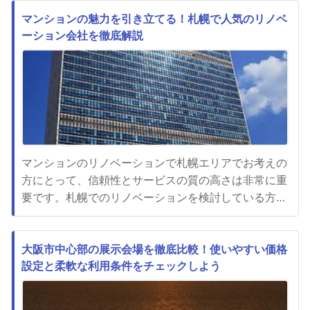
す。そこで今回は、事故物件や訳あり物件の買取につ
いて詳しくご紹介します。事故物件や訳あり物件の買
マンションの魅力を引き立てる！札幌で人気のリノベ
ーション会社を徹底解説
取には、一般の不動産売却とは異なるポイントがあり
ます。まず、その物件の状態...
マンションのリノベーションで札幌エリアでお考えの
方にとって、信頼性とサービスの質の高さは非常に重
要です。札幌でのリノベーションを検討している方々
にとって、地元に密着した経験豊富なリノベーション
会社を見つけることが大きなポイントとなります。札
幌市内でのリノベーションは、地域特性や気候に合わ
大阪市中心部の展示会場を徹底比較！使いやすい価格
設定と柔軟な利用条件をチェックしよう
せた提案が求められます。札幌の厳しい寒さや降雪に
対応した断熱性の高いリノ...