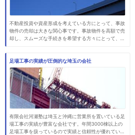
不動産投資や資産形成を考えている方にとって、事故
物件の売却は大きな関心事です。事故物件を高額で売
却し、スムーズな手続きを希望する方々にとって、信
頼性の高い買取業者を選ぶことが重要です。また、遺
品整理や特殊清掃も一括して依頼したいというニーズ
もあります。事故物件の売却には、以下のポイントに
足場工事の実績が圧倒的な埼玉の会社
注意することが必要です。1. 信頼性の高い買取業者を
選ぶこと事故物件の売...
有限会社河瀬塾は埼玉と沖縄に営業所を置いている足
場工事の実績が豊富な会社です。年間3000棟以上の
足場工事を扱っているので実績と信頼性が優れていま