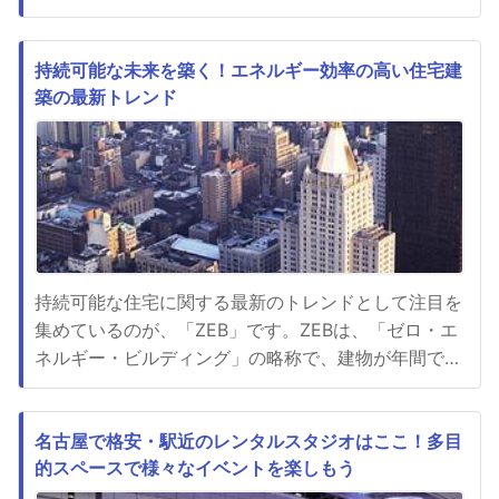
す。効率的な組み立てや解体と安全対策にも力を入れ
ていますから安心して工事を依頼することができま
す。有限会社河瀬塾は仮設事業部と建設事業部沖縄マ
持続可能な未来を築く！エネルギー効率の高い住宅建
築の最新トレンド
リン事業部で構成されます。建設事業部はリフォーム
とリノベーションを扱って...
持続可能な住宅に関する最新のトレンドとして注目を
集めているのが、「ZEB」です。ZEBは、「ゼロ・エ
ネルギー・ビルディング」の略称で、建物が年間で必
要なエネルギーを自己生産し、消費するエネルギーを
ゼロに近づける取り組みを指します。ZEBの導入によ
り、建物のエネルギー効率が向上し、省エネルギー効
名古屋で格安・駅近のレンタルスタジオはここ！多目
的スペースで様々なイベントを楽しもう
果が期待されます。具体的には、太陽光パネルや風力
発電などの再生可能...