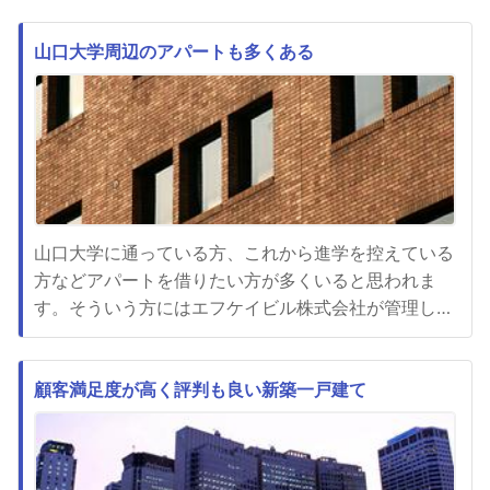
様々な業務を行っていますが、管理の内容に問題があ
ると共同生活の質が落ちてしまいます。マンション管
山口大学周辺のアパートも多くある
理の基本は安全と安心で、MMSは適正な価格で適正
な管理を行っています。常...
山口大学に通っている方、これから進学を控えている
方などアパートを借りたい方が多くいると思われま
す。そういう方にはエフケイビル株式会社が管理して
いる山口大学の学生アパートを検討してみてくださ
い。一般的な賃貸物件より安く借りることができるた
め、お金に余裕がない学生にピッタリです。大学の近
顧客満足度が高く評判も良い新築一戸建て
くやスーパーなどが近くにある利便性の良い物件など
があるため、自分に適したもの...