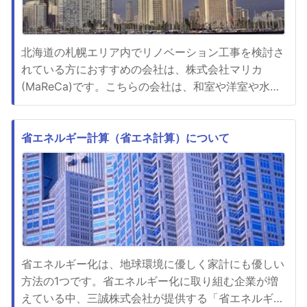
北海道の札幌エリア内でリノベーション工事を検討さ
れている方におすすめの会社は、株式会社マリカ
(MaReCa)です。こちらの会社は、和室や洋室や水回
りなどのさまざまなリノベーション工事を得意として
います。施工実績もたくさんありますので、安心して
依頼できます。リノベーション工事を具体的に検討さ
省エネルギー計算（省エネ計算）について
れている方は、訪問見積依頼フォームを利用して見積
もりを請求してみるとよ...
省エネルギー化は、地球環境に優しく家計にも優しい
方法の1つです。省エネルギー化に取り組む企業が増
えている中、三誠株式会社が提供する「省エネルギー