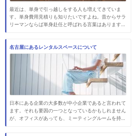
最近は、単身で引っ越しをする人も増えてきていま
す。単身費用見積りも知りたいですよね。昔からサラ
リーマンならば単身赴任と呼ばれる言葉はあります
が、この考え方は今でも続いています。1人で赴任を
しなければいけない職業は、大抵各地に店舗があるあ
るいは支店があるようなところであり比較的大きなと
名古屋にあるレンタルスペースについて
ころが多い傾向にあります。一方で、社会人じゃなく
ても単身で引っ越しをするケー...
日本にある企業の大多数が中小企業であると言われて
ます。それも要因の一つとなっているかもしれません
が、オフィスがあっても、ミーティングルームを持っ
ていない会社が多いのが現状です。さらに近年のコロ
ナ禍で、ますますミーティングルームを必要としない