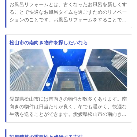
お風呂リフォームとは、古くなったお風呂を新しくす
ることで快適なお風呂タイムを過ごすためのリノベー
ションのことです。お風呂リフォームをすることで、
お風呂の機能性やデザイン性を向上させることができ
ます。風呂のリフォームに必要な材料ですがお風呂の
床や壁には、防水性のあるタイルやモルタルなどが使
松山市の南向き物件を探したいなら
用されます。また、お風呂の浴槽には、アクリルやス
テンレス、人造大理石など...
愛媛県松山市には南向きの物件が数多くあります。南
向きの物件は日当たりが良く、冬でも暖かく、快適な
生活を送ることができます。愛媛県松山市の南向き物
件を探す際には、愛媛の建物株式会社のウェブサイト
を利用することがおすすめです。愛媛県の愛媛建物株