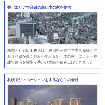
います。岐阜県での賃貸住宅の魅力は、まず家賃が比
較的安価であることです。大都市圏に比べると、賃貸
香川エリアで品質の高い木の家を提供
物件の相場が低いため、費用を抑えて生活をすること
ができます。賃貸住宅の種...
株式会社石田工務店は、香川県三豊市で本店を構えて
おり品質が高く住み心地が良い「木の家」による一戸
建て住宅を数多く手がけ実績を積み上げてきました。
満足度の高い家づくりを指向しながら常に意識してい
るのは、お客様のご要望を踏まえた上で現在の暮らし
のあり方はもちろん、将来にわたる永いタイムスパン
札幌でリノベーションをするならこの会社
のなかで快適な日常生活を可能にすることにありま
す。華族のあり方もマイホー...