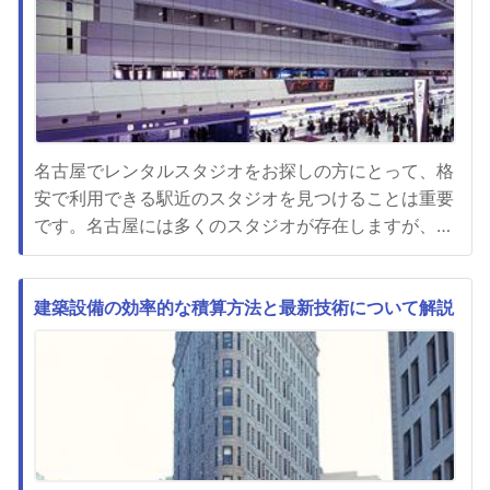
名古屋でレンタルスタジオをお探しの方にとって、格
安で利用できる駅近のスタジオを見つけることは重要
です。名古屋には多くのスタジオが存在しますが、そ
の中でも複数の用途に対応し、利便性やプライバシー
にも配慮したスペースを提供しているスタジオを選び
たいものです。名古屋のレンタルスタジオは、写真撮
建築設備の効率的な積算方法と最新技術について解説
影やビジネスイベント、コスプレ、モデル撮影、結婚
式や披露宴など様々な用途...