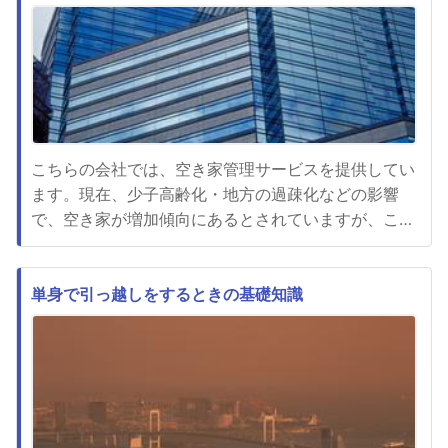
ので先になってくれる人を探さないといけません。最
近では、連帯保証人が見...
こちらの会社では、空き家管理サービスを提供してい
ます。現在、少子高齢化・地方の過疎化などの影響
で、空き家が増加傾向にあるとされていますが、この
サービスは、それらに対応するために誕生したもので
す。厳正な審査をクリアした優良な不動産・住宅関連
企業が全国ネットワークでお届けするこのサービス
単身で引っ越しをするときの基礎知識
は、空き家の管理をワンストップサービスとして提供
できますし、空き家の処分方法...