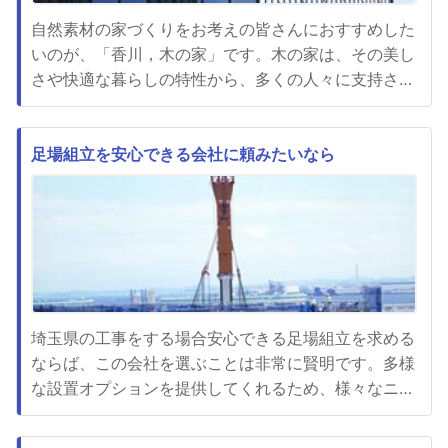
自然素材の家づくりをお考えの皆さんにおすすめした
いのが、「香川，木の家」です。木の家は、その美し
さや快適な暮らしの特性から、多くの人々に支持され
ています。特に「香川，木の家」は、地元の木材を使
用した信頼性と高品質な施工が魅力です。まず、木の
家の最大の魅力は、自然素材の美しさです。木の質感
足場組立を安心できる会社に頼みたいなら
や色合いは、他の建材にはない温かみや豊かさを与え
ます。また、木の家は自然...
埼玉県の工事をする場合安心できる足場組立を求める
ならば、この会社を選ぶことは非常に賢明です。多様
な設置オプションを提供してくれるため、様々なニー
ズやプロジェクトに適した足場を組み立てることがで
きます。まずこの会社は専門的な知識と経験豊富なス