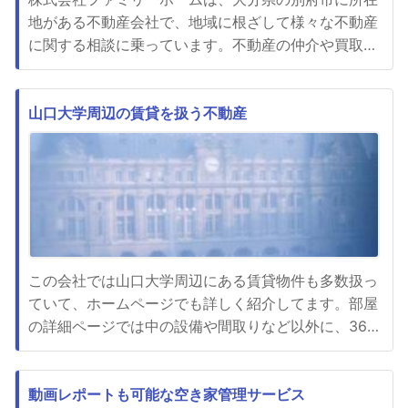
地がある不動産会社で、地域に根ざして様々な不動産
に関する相談に乗っています。不動産の仲介や買取を
始めとして、不動産管理や相続に空き家の対策、賃貸
物件の情報提供や掲載なども手掛けているのが特徴で
す。賃貸物件探しはアパートやマンションに一戸建て
山口大学周辺の賃貸を扱う不動産
に、貸店舗や貸事務所、貸駐車場や貸土地とビルに倉
庫も情報があります。また...
この会社では山口大学周辺にある賃貸物件も多数扱っ
ていて、ホームページでも詳しく紹介してます。部屋
の詳細ページでは中の設備や間取りなど以外に、360
度パノラマ動画や地図など実際に部屋に入ったような
感じで確認が可能です。希望の物件が見つかったら申
し込みとなりますが、申込書には連帯保証人も必要な
動画レポートも可能な空き家管理サービス