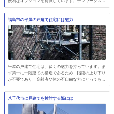
便利なオプションを提供しています。テレワークステ
ーションでは24時間営業しているため、働きたい時
間帯に合わせて自由に利用することができます。早朝
や深夜に集中して作業を進めることができるため、
福島市の平屋の戸建て住宅には魅力
個々の生産性を最大限に引き出すことができます。ま
た、急な締切に追われている...
平屋の戸建て住宅は、多くの魅力を持っています。ま
ず第一に一階建ての構造であるため、階段の上り下り
が不要であり、高齢者や体の不自由な方にとっても非
常に利便性が高いです。家族の一体感を高めるため、
各部屋が一つのフロアに配置されているため、家族の
コミュニケーションが促進されます。平屋の住宅は、
八千代市に戸建てを検討する際には
庭や広々としたスペースを取ることができるため、自
然との調和を図ることがで...