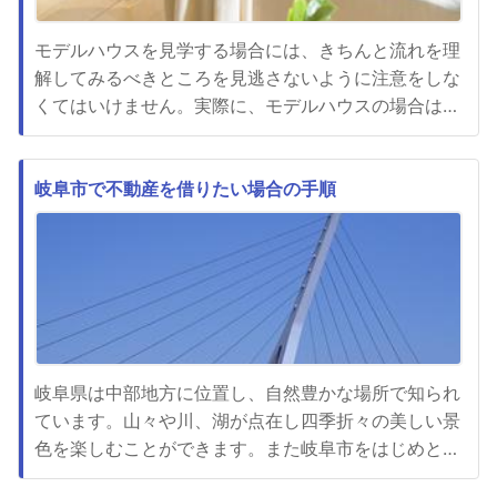
モデルハウスを見学する場合には、きちんと流れを理
解してみるべきところを見逃さないように注意をしな
くてはいけません。実際に、モデルハウスの場合は快
適に生活を行うことができるかどうかというイメージ
を膨らませる必要があります。分かりやすいポイント
では、日当たりや間取りは非常に重要です。特に、そ
岐阜市で不動産を借りたい場合の手順
の家族にとっても生活動線がきちんと出来ているかど
うかということはとても重...
岐阜県は中部地方に位置し、自然豊かな場所で知られ
ています。山々や川、湖が点在し四季折々の美しい景
色を楽しむことができます。また岐阜市をはじめとす
る市街地も発展しており、暮らしやすい環境が整って