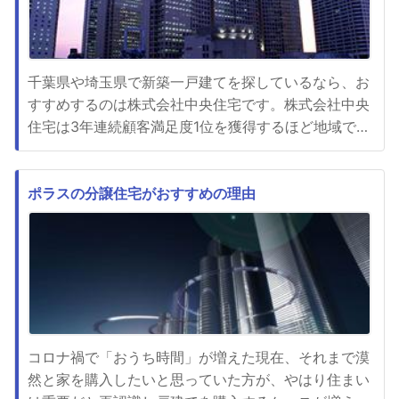
千葉県や埼玉県で新築一戸建てを探しているなら、お
すすめするのは株式会社中央住宅です。株式会社中央
住宅は3年連続顧客満足度1位を獲得するほど地域で評
判が良く、実際に多くの人が新しい住まいを購入して
いる不動産会社です。夢だったマイホームを手に入れ
ても、実際に住み始めると暮らしにくいなどさまざま
ポラスの分譲住宅がおすすめの理由
な理由からストレスを感じる人は多くて、顧客満足度
が低くなるケースは多々...
コロナ禍で「おうち時間」が増えた現在、それまで漠
然と家を購入したいと思っていた方が、やはり住まい