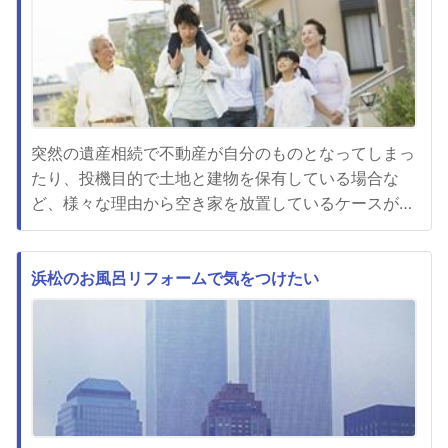
こういったものは自宅の延...
突然の遺産相続で不動産が自分のものとなってしまっ
たり、投機目的で土地と建物を保有している場合な
ど、様々な理由から空き家を放置しているケースがあ
りますが、法改正や条例などが制定されこれまでのよ
うには行かなくなってきました。放置しておくことで
老朽化による倒壊や、ごみの不法投棄によって悪臭を
浜松のお風呂リフォームで気をつけたい
放つなどの問題が発生した場合、罰則が科せられてし
まうケースが増えています。...