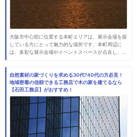
大阪市中心部に位置する本町エリアは、展示会場を探
している方にとって魅力的な場所です。本町周辺に
は、多彩な展示会場やイベントスペースが点在し、利
用シーンに合わせて選択肢が豊富に揃っています。本
町エリアで展示会やイベントを開催する際には、会場
の利便性や価格設定、清潔さなどが重要なポイントと
自然素材の家づくりを求める30代?40代の方必見！
地域密着の信頼できる工務店で木の家を建てるなら
なります。本町の展示会場は、大阪市内の中心部に位
【石田工務店】がおすすめ！
置しているため、観光地や交...