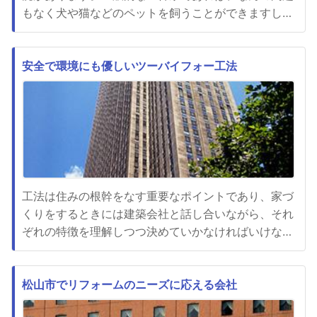
もなく犬や猫などのペットを飼うことができますし、
その他の大型の動物や鳥や爬虫類、熱帯魚なども自由
に飼うことが可能です。しかしながら、賃貸住宅の場
合には管理会社や大家さんの意向によってペットの飼
安全で環境にも優しいツーバイフォー工法
育が認められていないというケースも大変多く見られ
ます。その要因としてあげ...
工法は住みの根幹をなす重要なポイントであり、家づ
くりをするときには建築会社と話し合いながら、それ
ぞれの特徴を理解しつつ決めていかなければいけない
要素です。ツーバイフォー工法もそんな家づくりで重
要な工法の一つであり、特徴を一言で表すなら災害に
強い家づくりができることです。近年の日本では地震
松山市でリフォームのニーズに応える会社
や台風など巨大災害が相次いで発生し、そのたびに家