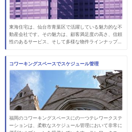
東海住宅は、仙台市青葉区で活躍している魅力的な不
動産会社です。その魅力は、顧客満足度の高さ、信頼
性のあるサービス、そして多様な物件ラインナップに
あります。まず、東海住宅の顧客満足度は非常に高い
です。彼らは常に顧客のニーズを第一に考え、親切か
つ迅速な対応を提供しています。物件の選定から契約
コワーキングスペースでスケジュール管理
手続きアフターサービスまで一貫したサポートを提供
することで、顧客の不安を...
福岡のコワーキングスペースにの一つテレワークステ
ーションは、柔軟なスケジュール管理において非常に