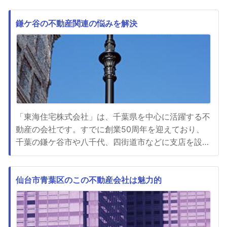
とができるのです。まず、適切な価格設定は不動産取
引において欠かせない要素です。専門家は地域の不動
鎌ケ谷の不動産関連の悩みを解決
産市場の動向や類似物件の価格を熟知しており、過剰
な値段設定や過小評価を避...
「東海住宅株式会社」は、千葉県を中心に活躍する不
動産の会社です。すでに創業50周年を迎えており、
千葉の鎌ケ谷市や八千代、四街道市などに支店を設け
ています。「東海住宅株式会社」が扱うのは、お家を
建てることだけではなく、売ることや売却相談、リフ
ォームなどです。基本的には千葉県八千代市や鎌ケ谷
仙台市青葉区のこの不動産会社は魅力的
市といった場所の不動産関連の相談であれば、どのよ
うなことでも受付していま...