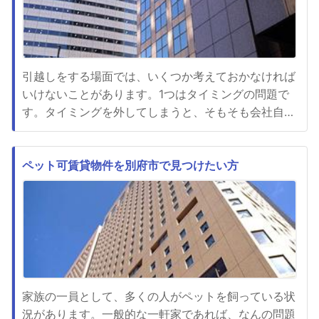
引越しをする場面では、いくつか考えておかなければ
いけないことがあります。1つはタイミングの問題で
す。タイミングを外してしまうと、そもそも会社自体
を手配することができない可能性がある特に、例年2
月の終わりから4月の前半にかけては非常に繁忙期と
言われる位忙しく、会社を手配するのも難しいでしょ
ペット可賃貸物件を別府市で見つけたい方
う。手配できたとしても、それほど良い会社でない場
合や、あるいはやたらと料...
家族の一員として、多くの人がペットを飼っている状
況があります。一般的な一軒家であれば、なんの問題