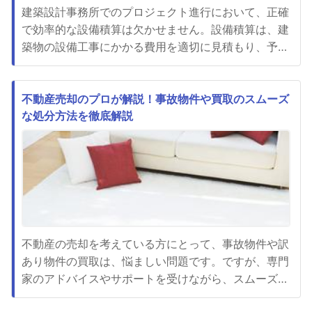
建築設計事務所でのプロジェクト進行において、正確
で効率的な設備積算は欠かせません。設備積算は、建
築物の設備工事にかかる費用を適切に見積もり、予算
管理を行う重要な業務です。設備積算は、建築設計事
務所がクライアントに提案する際の根幹となる要素で
あり、正確な積算が行われないと、プロジェクトの予
不動産売却のプロが解説！事故物件や買取のスムーズ
な処分方法を徹底解説
算やスケジュールに影響が及ぶ可能性があります。設
備積算を行う際には、専門...
不動産の売却を考えている方にとって、事故物件や訳
あり物件の買取は、悩ましい問題です。ですが、専門
家のアドバイスやサポートを受けながら、スムーズな
取引を行うことで、思わぬ利益を得ることも可能で