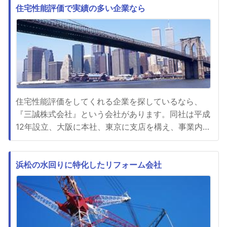
状況になっています。しかし突発的に集まって話し合
住宅性能評価で実績の多い企業なら
う事があった場合には、どこか場所を借りなければな
りません。そのような方々...
住宅性能評価をしてくれる企業を探しているなら、
『三誠株式会社』という会社があります。同社は平成
12年設立、大阪に本社、東京に支店を構え、事業内容
は他にも「省エネ計算」「積算・熱負荷計算」「住宅
申請サポート」「長期優良住宅申請」「ZEB・ZEH申
請」などを扱う会社です。この企業のセールスポイン
浜松の水回りに特化したリフォーム会社
トは、省エネ計算や設備積算、RIBCや各種申請にお
いてリピート率が高...