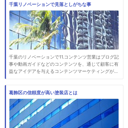
タッフを揃えています。高所作業である足場組立は、
千葉リノベーションで見落としがちな事
作業員の安全を確保するために正確な知識と技術が必
要です。この会社のスタッ...
千葉のリノベーションで11.コンテンツ営業はブログ記
事や動画ガイドなどのコンテンツを、通じて顧客に有
益なアイデアを与えるコンテンツマーケティングが有
効です。専門知識やノウハウを、共有することで顧客
の信頼を高めつつサービスへの関心を引き起こすこ
と、ができます。千葉のリノベーションで検索エンジ
葛飾区の信頼度が高い塗装店とは
ンでの可視性を高めるためにSEO（検索エンジン最適
化）手段を、行うこと...