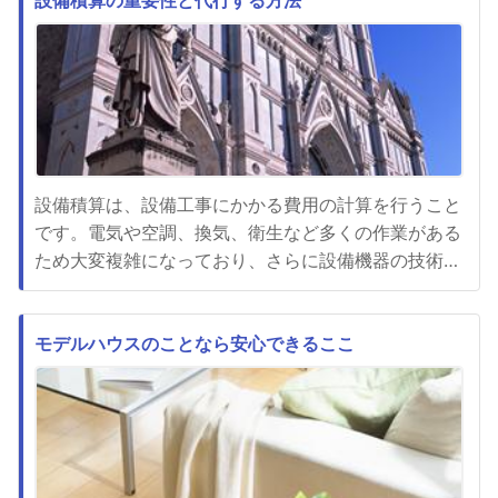
式会社は、多数の物件情報が掲載されており物件の詳
設備積算の重要性と代行する方法
細や写真を確認することができます。物件の条件に南
向きを選択することで、南...
設備積算は、設備工事にかかる費用の計算を行うこと
です。電気や空調、換気、衛生など多くの作業がある
ため大変複雑になっており、さらに設備機器の技術が
高くなっていますから計算には専門的な知識や技術が
必要となってきています。そこで設備積算を専門とす
る会社や専門家などに外注することでコストを抑える
モデルハウスのことなら安心できるここ
ことができるとともに、正確性や迅速性が確保されま
す。素早く工事費用の内訳...