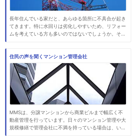
長年住んでいる家だと、あらゆる箇所に不具合が起き
てきます。特に水回りは劣化しやすいため、リフォー
ムを考えている方も多いのではないでしょうか。そん
な方におすすめなのが、浜松市にある株式会社グッド
ホームです。こちらの会社は、キッチンリフォームや
浴室リフォームなどをたくさん手掛けており、年間
住民の声を聞くマンション管理会社
400台以上も施工しています。また、プランニングか
ら現場管理、施工、アフタ...
MMSは、分譲マンションから商業ビルまで幅広く不
動産管理を行っています。日々のマンション管理や大
規模修繕で管理会社に不満を持っている場合は、いつ
でもMMSに相談できます。マンション管理会社では