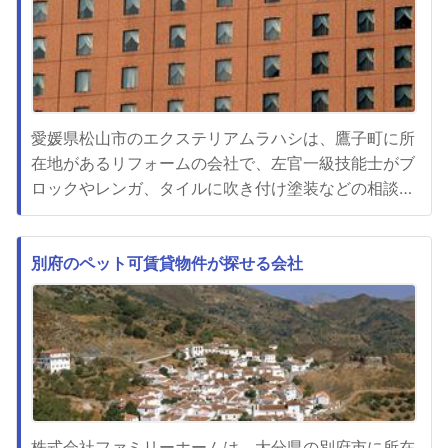
屋が倒壊したり強風で吹き...
愛媛県松山市のエクステリアムラハシは、鷹子町に所
在地があるリフォームの会社で、左官一級技能士がブ
ロックやレンガ、タイルに吹き付け塗装などの相談に
乗っています。左官工事は勿論お手の物ですし、門扉
やカーポートにフェンスやテラス、ウッドデッキや物
置などの設置の相談も可能です。営業エリアは松山市
別府のペット可賃貸物件が探せる会社
内の他、東温市や上浮穴郡に今治市、西条市や伊予
郡、喜多郡や大洲市と広範囲...
株式会社ファミリーホームは、大分県の別府市に所在