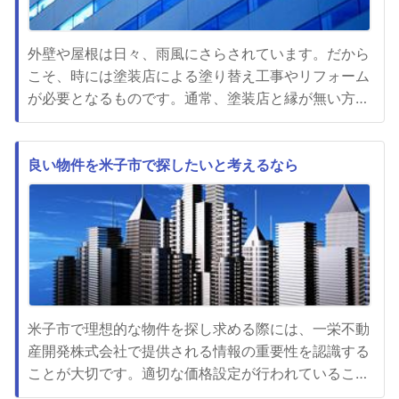
外壁や屋根は日々、雨風にさらされています。だから
こそ、時には塗装店による塗り替え工事やリフォーム
が必要となるものです。通常、塗装店と縁が無い方は
どこに依頼すれば良いかわからないことがあります
が、葛飾区にある(株)Aceペイントなら安心して依頼
することが出来るでしょう。葛飾区の外壁補助金制度
良い物件を米子市で探したいと考えるなら
についても詳しいため、費用などを相談することも可
能です。加えて、相談や...
米子市で理想的な物件を探し求める際には、一栄不動
産開発株式会社で提供される情報の重要性を認識する
ことが大切です。適切な価格設定が行われているこち
らの会社を選ぶことで、満足のいく物件を見つけるこ