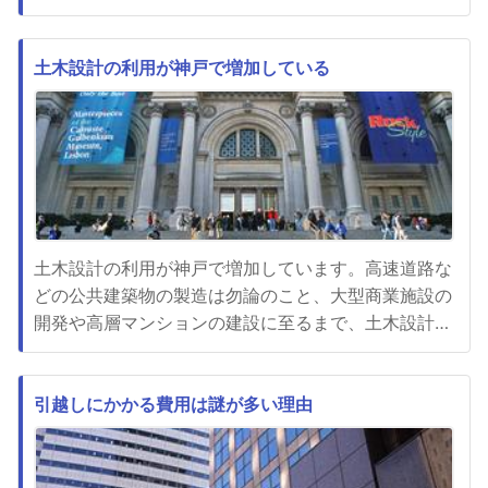
計算（省エネ計算）について」のページはエネルギー
削減に取り組む人々にとって、非常に役立つ情報が盛
り込まれているページです。「省エネルギー計算（省
土木設計の利用が神戸で増加している
エネ計算）について」のページでは、エネルギー削減
に向けた基本的な考え方や...
土木設計の利用が神戸で増加しています。高速道路な
どの公共建築物の製造は勿論のこと、大型商業施設の
開発や高層マンションの建設に至るまで、土木設計の
需要には多岐に亘るものが見られます。神戸では、
様々な開発に携わって来た、経験豊かな設計事務所が
営業しています。商業施設を展開することを考えてい
引越しにかかる費用は謎が多い理由
ても、どのような形で行うべきかはイメージできない
でしょう。神戸の事務所を訪...