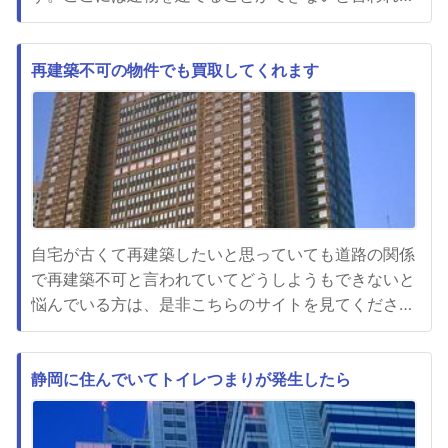
しまうとそうですかと諦めてしまいがちです。「第一
土地建物株式会社」では再建築不可の土地を買い取っ
てくれます。そのお金で新しい土地探しをすることが
再建築不可の物件でも買取してくれます
できます。土地に古い建物が残っている場合でも売却
できます。再建築不可と言わ...
自宅が古くて再建築したいと思っていても道路の関係
で再建築不可と言われていてどうしようもできないと
悩んでいる方は、是非こちらのサイトを見てくださ
い。こちらのサイトの会社では再建築不可物件と言わ
れていても買取をしてくれます。しかも予想以上の高
額で買取してくれるので、新たに別の場所へ引っ越し
静岡に住んでいてトイレつまりが発生したら
て新築を建てることも可能となります。自分の力では
なかなか再建築できるように...