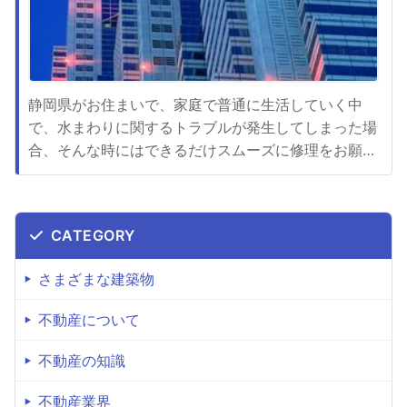
静岡県がお住まいで、家庭で普通に生活していく中
で、水まわりに関するトラブルが発生してしまった場
合、そんな時にはできるだけスムーズに修理をお願い
する必要があります。トイレつまりが発生してしまっ
たら、静岡県内であれば、水まわりのトラブルならな
んでもおまかせのアクアプラスが理想的な対応をして
CATEGORY
くれます。あなたの町の水道屋さんですから、信頼度
がとても高井です。ここは年...
さまざまな建築物
不動産について
不動産の知識
不動産業界