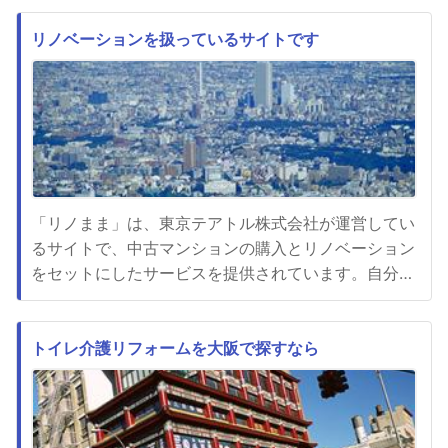
です。従来の垂壁のほとんどがガラスで出来ており、
過去の多くの震災で破損し脱落しました。そんな中、
リノベーションを扱っているサイトです
LSウォールは最先端技術から生まれた防煙垂壁で
す。ガラス板ではなく特...
「リノまま」は、東京テアトル株式会社が運営してい
るサイトで、中古マンションの購入とリノベーション
をセットにしたサービスを提供されています。自分の
ライフスタイルにあった部屋にリノベーションすると
いう、その目的にぴったりなマンションを紹介すると
ころから、サポートされています。もちろん購入済み
トイレ介護リフォームを大阪で探すなら
の物件を利用したリノベーションのみの依頼も、対応
されています。物件探しか...