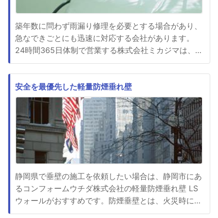
築年数に問わず雨漏り修理を必要とする場合があり、
急なできごとにも迅速に対応する会社があります。
24時間365日体制で営業する株式会社ミカジマは、港
区などの23区を始めとした東京都だけでなく、周辺
地域にも対応する雨漏り修理に詳しい会社です。すぐ
に工事を進める強引なやり方はせず、雨漏り診断士が
安全を最優先した軽量防煙垂れ壁
超高性能の遠赤外線サーモグラフィーカメラを用いて
詳しく調べ、見積り内容...
静岡県で垂壁の施工を依頼したい場合は、静岡市にあ
るコンフォームウチダ株式会社の軽量防煙垂れ壁 LS
ウォールがおすすめです。防煙垂壁とは、火災時に煙
の流動を防ぐために天井から50cm以上垂れ下げた壁