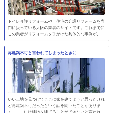
トイレ介護リフォームや、住宅の介護リフォームを専
門に扱っている大阪の業者のサイトです。これまでに
この業者がリフォームを手がけた具体的な事例が、写
真付きで紹介されており、住宅各部の手すりや、スロ
ープに至るまで仕上がりがどのようなイメージになる
のかを施工前に確認できます。工事についてわからな
再建築不可と言われてしまったときに
い事があれば、サイト内のフォームから遠慮無く連絡
できるシステムがあります...
いい土地を見つけてここに家を建てようと思ったけれ
ど再建築不可だったという話を聞いたことがありま
す。ここには建物を建てることができないと言われて